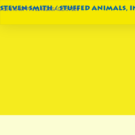
ASI 87849
PPAI 114029
SAGE 57189